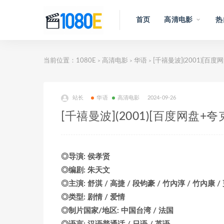
首页
高清电影
热
当前位置：
1080E
高清电影
华语
[千禧曼波](2001)[百度
>
>
>
站长
华语
高清电影
2024-09-26
[千禧曼波](2001)[百度网盘+
◎导演: 侯孝贤
◎编剧: 朱天文
◎主演: 舒淇 / 高捷 / 段钧豪 / 竹內淳 / 竹內康 /
◎类型: 剧情 / 爱情
◎制片国家/地区: 中国台湾 / 法国