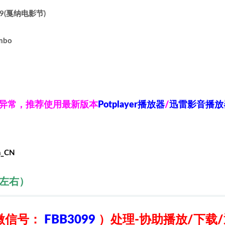
-19(戛纳电影节)
mbo
放异常，推荐使用最新版本
Potplayer播放器
/
迅雷影音播放
h_CN
秒左右）
微信号：
FBB3099
）
处理-协助播放/下载