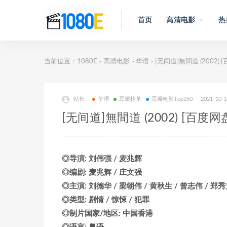
首页
高清电影
热
当前位置：
1080E
高清电影
华语
[无间道]無間道 (2002)
>
>
>
站长
华语
豆瓣榜单
豆瓣电影Top250
2021-10-1
[无间道]無間道 (2002) [百度
◎导演: 刘伟强 / 麦兆辉
◎编剧: 麦兆辉 / 庄文强
◎主演: 刘德华 / 梁朝伟 / 黄秋生 / 曾志伟 / 郑秀
◎类型: 剧情 / 惊悚 / 犯罪
◎制片国家/地区: 中国香港