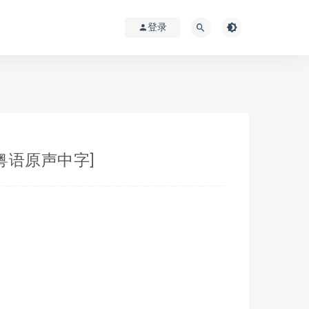
登录
][粤语原声中字]