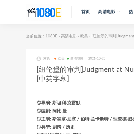
首页
高清电影
热
当前位置：
1080E
高清电影
欧美
[纽伦堡的审判]Judgment
>
>
>
站长
欧美
高清电影
2021-10-23
[纽伦堡的审判]Judgment at N
[中英字幕]
◎导演: 斯坦利·克雷默
◎编剧: 阿比·曼
◎主演: 斯宾塞·屈塞 / 伯特·兰卡斯特 / 理查德·威
◎类型: 剧情 / 历史