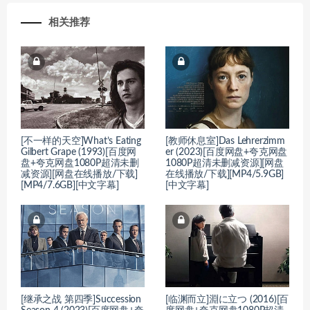
相关推荐
[不一样的天空]What’s Eating
[教师休息室]Das Lehrerzimm
Gilbert Grape (1993)[百度网
er (2023)[百度网盘+夸克网盘
盘+夸克网盘1080P超清未删
1080P超清未删减资源][网盘
减资源][网盘在线播放/下载]
在线播放/下载][MP4/5.9GB]
[MP4/7.6GB][中文字幕]
[中文字幕]
[继承之战 第四季]Succession
[临渊而立]淵に立つ (2016)[百