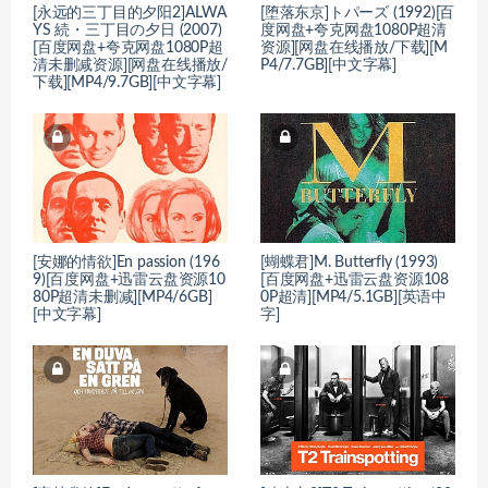
[永远的三丁目的夕阳2]ALWA
[堕落东京]トパーズ (1992)[百
YS 続・三丁目の夕日 (2007)
度网盘+夸克网盘1080P超清
[百度网盘+夸克网盘1080P超
资源][网盘在线播放/下载][M
清未删减资源][网盘在线播放/
P4/7.7GB][中文字幕]
下载][MP4/9.7GB][中文字幕]
[安娜的情欲]En passion (196
[蝴蝶君]M. Butterfly (1993)
9)[百度网盘+迅雷云盘资源10
[百度网盘+迅雷云盘资源108
80P超清未删减][MP4/6GB]
0P超清][MP4/5.1GB][英语中
[中文字幕]
字]