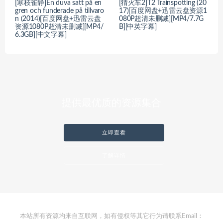
[寒枝雀静]En duva satt på en
[猜火车2]T2 Trainspotting (20
gren och funderade på tillvaro
17)[百度网盘+迅雷云盘资源1
n (2014)[百度网盘+迅雷云盘
080P超清未删减][MP4/7.7G
资源1080P超清未删减][MP4/
B][中英字幕]
6.3GB][中文字幕]
提供最优质的资源集合
立即查看
了解详情
本站所有资源均来自互联网，如有侵权等其它行为请联系Email：