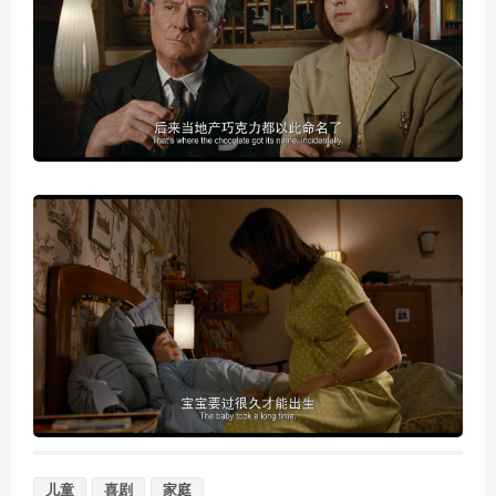
儿童
喜剧
家庭