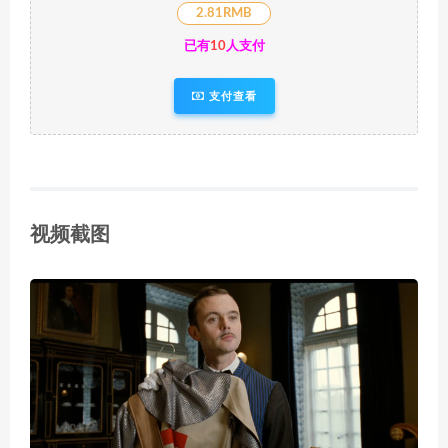
2.81RMB
已有
10
人支付
支付查看
视频截图