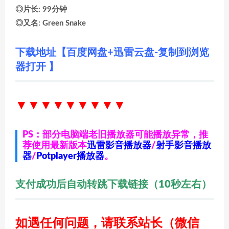
◎片长: 99分钟
◎又名: Green Snake
下载地址【百度网盘+迅雷云盘-复制到浏览
器打开 】
▼▼▼▼▼▼
▼▼▼
PS：部分电脑端老旧播放器可能播放异常，推
荐使用最新版本
迅雷影音播放器
/
射手影音播放
器
/
Potplayer播放器
。
支付成功后自动转跳下载链接（10秒左右）
如遇任何问题，请联系站长
（微信