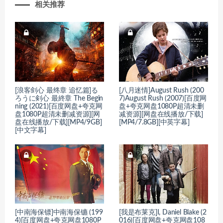
相关推荐
[浪客剑心 最终章 追忆篇]る
[八月迷情]August Rush (200
ろうに剣心 最終章 The Begin
7)August Rush (2007)[百度网
ning (2021)[百度网盘+夸克网
盘+夸克网盘1080P超清未删
盘1080P超清未删减资源][网
减资源][网盘在线播放/下载]
盘在线播放/下载][MP4/9GB]
[MP4/7.8GB][中英字幕]
[中文字幕]
[中南海保镖]中南海保镳 (199
[我是布莱克]I, Daniel Blake (2
4)[百度网盘+夸克网盘1080P
016)[百度网盘+夸克网盘108