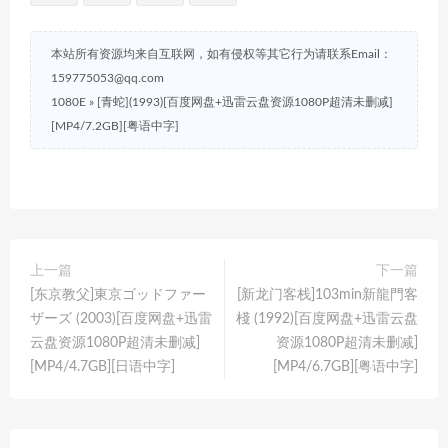
本站所有资源均来自互联网，如有侵权等其它行为请联系Email：
159775053@qq.com
1080E
»
[青蛇](1993)[百度网盘+迅雷云盘资源1080P超清未删减]
[MP4/7.2GB][粤语中字]
上一篇
下一篇
[东京教父]東京ゴッドファー
[新龙门客栈]103min新龍門客
ザーズ (2003)[百度网盘+迅雷
棧 (1992)[百度网盘+迅雷云盘
云盘资源1080P超清未删减]
资源1080P超清未删减]
[MP4/4.7GB][日语中字]
[MP4/6.7GB][粤语中字]