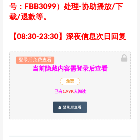
号：FBB3099）
处理-协助播放/下
载/退款等。
【08:30-23:30】深夜信息次日回复
登录后免费查看
当前隐藏内容需登录后查看
免费
已有
1.99K
人阅读
登录后查看