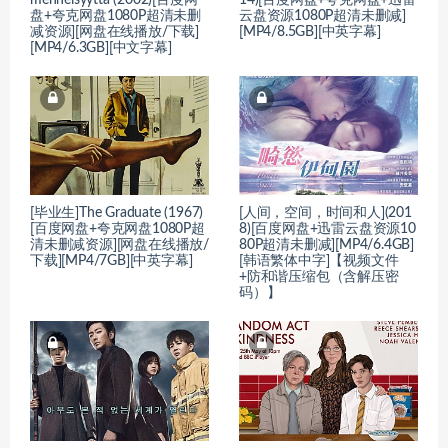
menneisyyttä (2002)[百度网
14)[百度网盘+夸克网盘+迅雷
盘+夸克网盘1080P超清未删
云盘资源1080P超清未删减]
减资源][网盘在线播放/下载]
[MP4/8.5GB][中英字幕]
[MP4/6.3GB][中文字幕]
[毕业生]The Graduate (1967)
[人间，空间，时间和人](201
[百度网盘+夸克网盘1080P超
8)[百度网盘+迅雷云盘资源10
清未删减资源][网盘在线播放/
80P超清未删减][MP4/6.4GB]
下载][MP4/7GB][中英字幕]
[韩语繁体中字]【视频文件
+防和谐压缩包（含解压密
码）】