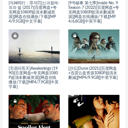
[与神同行：罪与罚]신과함께-
[9号秘事 第七季]Inside No. 9
죄와 벌 (2017)[百度网盘+夸
Season 7 (2022)[百度网盘+夸
克网盘1080P超清未删减资
克网盘1080P超清未删减资
源][网盘在线播放/下载][MP
源][网盘在线播放/下载][MP
4/9.5GB][中文字幕]
4/6.8GB][中英字幕]
[无语问苍天]Awakenings (19
[沙丘]Dune (2021)[百度网盘
90)[百度网盘+夸克网盘1080
+迅雷云盘资源1080P超清未
P超清未删减资源][网盘在线
删减][MP4/9.9GB][中英字幕]
播放/下载][MP4/7.9GB][中英
字幕]