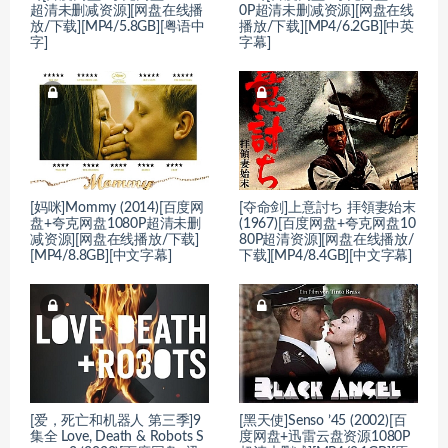
超清未删减资源][网盘在线播
0P超清未删减资源][网盘在线
放/下载][MP4/5.8GB][粤语中
播放/下载][MP4/6.2GB][中英
字]
字幕]
[妈咪]Mommy (2014)[百度网
[夺命剑]上意討ち 拝領妻始末
盘+夸克网盘1080P超清未删
(1967)[百度网盘+夸克网盘10
减资源][网盘在线播放/下载]
80P超清资源][网盘在线播放/
[MP4/8.8GB][中文字幕]
下载][MP4/8.4GB][中文字幕]
[爱，死亡和机器人 第三季]9
[黑天使]Senso ’45 (2002)[百
集全 Love, Death & Robots S
度网盘+迅雷云盘资源1080P