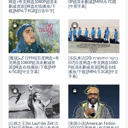
网盘+夸克网盘1080P超清未
0P超清未删减][MP4/6.7GB]
删减资源][网盘在线播放/下
[中英字幕]
载][MP4/7.9GB][日语中字]
[乐队来访]ביקור התזמורת (20
[魔毯]گبه‎ (1996)[百度网盘+夸
克网盘1080P超清未删减资
07)[百度网盘+夸克网盘1080
源][网盘在线播放/下载][MP
P超清未删减资源][网盘在线
4/5GB][中文字幕]
播放/下载][MP4/5.3GB][中文
字幕]
[公路之王]Im Lauf der Zeit (1
[美国小说]American Fiction