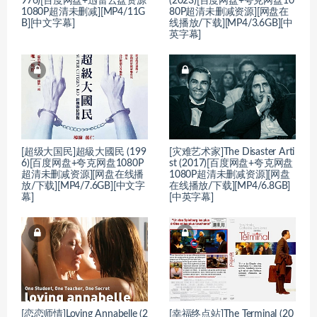
976)[百度网盘+迅雷云盘资源
(2023)[百度网盘+夸克网盘10
1080P超清未删减][MP4/11G
80P超清未删减资源][网盘在
B][中文字幕]
线播放/下载][MP4/3.6GB][中
英字幕]
[超级大国民]超級大國民 (199
[灾难艺术家]The Disaster Arti
6)[百度网盘+夸克网盘1080P
st (2017)[百度网盘+夸克网盘
超清未删减资源][网盘在线播
1080P超清未删减资源][网盘
放/下载][MP4/7.6GB][中文字
在线播放/下载][MP4/6.8GB]
幕]
[中英字幕]
[恋恋师情]Loving Annabelle (2
[幸福终点站]The Terminal (20