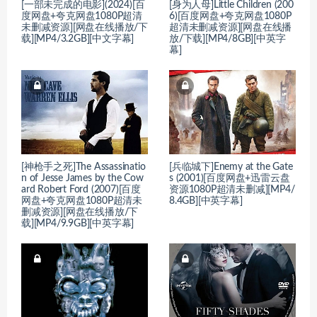
[一部未完成的电影](2024)[百
[身为人母]Little Children (200
度网盘+夸克网盘1080P超清
6)[百度网盘+夸克网盘1080P
未删减资源][网盘在线播放/下
超清未删减资源][网盘在线播
载][MP4/3.2GB][中文字幕]
放/下载][MP4/8GB][中英字
幕]
[神枪手之死]The Assassinatio
[兵临城下]Enemy at the Gate
n of Jesse James by the Cow
s (2001)[百度网盘+迅雷云盘
ard Robert Ford (2007)[百度
资源1080P超清未删减][MP4/
网盘+夸克网盘1080P超清未
8.4GB][中英字幕]
删减资源][网盘在线播放/下
载][MP4/9.9GB][中英字幕]