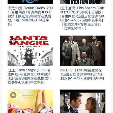
[死亡幻觉]Donnie Darko (200
[五十度黑] Fifty Shades Dark
1)[百度网盘+夸克网盘1080P
er (2017)131分钟(未分级版)
超清未删减资源][网盘在线播
[百度网盘+迅雷云盘资源108
放/下载][MP4/9GB][中英字
0P][MP4/7.57GB][中英字幕]
幕]
【视频文件+防和谐压缩包
（含解压密码）】
[圣血]Santa sangre (1989)[百
[特工]공작 (2018)[百度网盘
度网盘+夸克网盘1080P超清
+迅雷云盘资源1080P超清未
未删减资源][网盘在线播放/下
删减][MP4/8.7GB][韩语中字]
载][MP4/8GB][中文字幕]