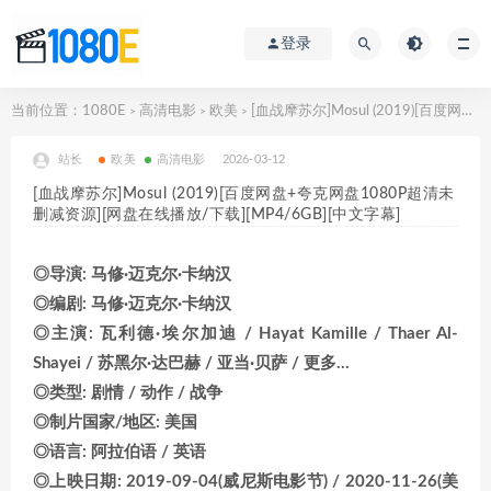
登录
当前位置：
1080E
高清电影
欧美
[血战摩苏尔]Mosul (2019)[百度网盘+夸克网盘1080P超清未删减资源][网盘在线播放/下载][MP4/6GB][中文字幕]
>
>
>
站长
欧美
高清电影
2026-03-12
[血战摩苏尔]Mosul (2019)[百度网盘+夸克网盘1080P超清未
删减资源][网盘在线播放/下载][MP4/6GB][中文字幕]
◎导演: 马修·迈克尔·卡纳汉
◎编剧: 马修·迈克尔·卡纳汉
◎主演: 瓦利德·埃尔加迪 / Hayat Kamille / Thaer Al-
Shayei / 苏黑尔·达巴赫 / 亚当·贝萨 / 更多…
◎类型: 剧情 / 动作 / 战争
◎制片国家/地区: 美国
◎语言: 阿拉伯语 / 英语
◎上映日期: 2019-09-04(威尼斯电影节) / 2020-11-26(美