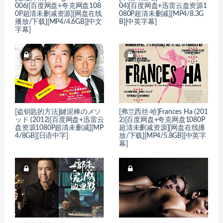
006)[百度网盘+夸克网盘108
04)[百度网盘+迅雷云盘资源1
0P超清未删减资源][网盘在线
080P超清未删减][MP4/8.3G
播放/下载][MP4/4.6GB][中文
B][中英字幕]
字幕]
[盗钥匙的方法]鍵泥棒のメソ
[弗兰西丝·哈]Frances Ha (201
ッド (2012)[百度网盘+迅雷云
2)[百度网盘+夸克网盘1080P
盘资源1080P超清未删减][MP
超清未删减资源][网盘在线播
4/8GB][日语中字]
放/下载][MP4/5.8GB][中英字
幕]