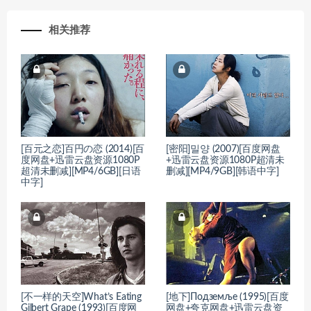
相关推荐
[百元之恋]百円の恋 (2014)[百
[密阳]밀양 (2007)[百度网盘
度网盘+迅雷云盘资源1080P
+迅雷云盘资源1080P超清未
超清未删减][MP4/6GB][日语
删减][MP4/9GB][韩语中字]
中字]
[不一样的天空]What’s Eating
[地下]Подземље (1995)[百度
Gilbert Grape (1993)[百度网
网盘+夸克网盘+迅雷云盘资