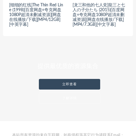
[细细的红线]The Thin Red Lin
[龙三和他的七人党]龍三と七
e (1998)[百度网盘+夸克网盘
人の子分たち (2015)[百度网
1080P超清未删减资源][网盘
盘+夸克网盘1080P超清未删
在线播放/下载][MP4/12GB]
减资源][网盘在线播放/下载]
[中英字幕]
[MP4/7.3GB][中文字幕]
提供最优质的资源集合
立即查看
了解详情
本站所有资源均来自互联网，如有侵权等其它行为请联系Email：