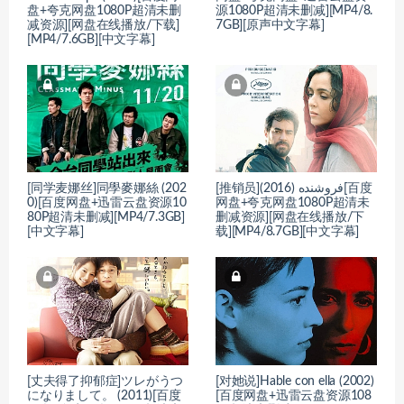
盘+夸克网盘1080P超清未删
源1080P超清未删减][MP4/8.
减资源][网盘在线播放/下载]
7GB][原声中文字幕]
[MP4/7.6GB][中文字幕]
[同学麦娜丝]同學麥娜絲 (202
[推销员]فروشنده (2016)[百度
0)[百度网盘+迅雷云盘资源10
网盘+夸克网盘1080P超清未
80P超清未删减][MP4/7.3GB]
删减资源][网盘在线播放/下
[中文字幕]
载][MP4/8.7GB][中文字幕]
[丈夫得了抑郁症]ツレがうつ
[对她说]Hable con ella (2002)
になりまして。 (2011)[百度
[百度网盘+迅雷云盘资源108