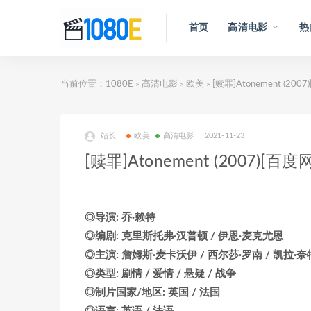
首页
高清电影
热
当前位置：
1080E
高清电影
欧美
[赎罪]Atonement (2
>
>
>
站长
欧美
高清电影
2021-11-23
[赎罪]Atonement (2007)
◎导演: 乔·赖特
◎编剧: 克里斯托弗·汉普顿 / 伊恩·麦克尤恩
◎主演: 詹姆斯·麦卡沃伊 / 西尔莎·罗南 / 凯拉·奈
◎类型: 剧情 / 爱情 / 悬疑 / 战争
◎制片国家/地区: 英国 / 法国