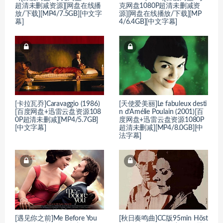
超清未删减资源][网盘在线播
克网盘1080P超清未删减资
放/下载][MP4/7.5GB][中文字
源][网盘在线播放/下载][MP
幕]
4/6.4GB][中文字幕]
[卡拉瓦乔]Caravaggio (1986)
[天使爱美丽]Le fabuleux desti
[百度网盘+迅雷云盘资源108
n d’Amélie Poulain (2001)[百
0P超清未删减][MP4/5.7GB]
度网盘+迅雷云盘资源1080P
[中文字幕]
超清未删减][MP4/8.0GB][中
法字幕]
[遇见你之前]Me Before You
[秋日奏鸣曲]CC版95min Höst