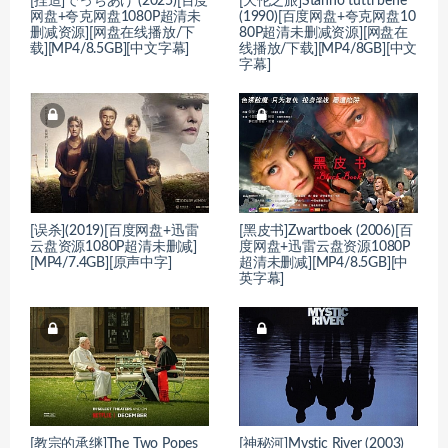
[捏造]でっちあげ (2025)[百度
[天伦之旅]Stanno tutti bene
网盘+夸克网盘1080P超清未
(1990)[百度网盘+夸克网盘10
删减资源][网盘在线播放/下
80P超清未删减资源][网盘在
载][MP4/8.5GB][中文字幕]
线播放/下载][MP4/8GB][中文
字幕]
[误杀](2019)[百度网盘+迅雷
[黑皮书]Zwartboek (2006)[百
云盘资源1080P超清未删减]
度网盘+迅雷云盘资源1080P
[MP4/7.4GB][原声中字]
超清未删减][MP4/8.5GB][中
英字幕]
[教宗的承继]The Two Popes
[神秘河]Mystic River (2003)