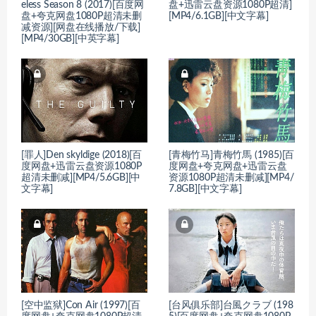
eless Season 8 (2017)[百度网
盘+迅雷云盘资源1080P超清]
盘+夸克网盘1080P超清未删
[MP4/6.1GB][中文字幕]
减资源][网盘在线播放/下载]
[MP4/30GB][中英字幕]
[罪人]Den skyldige (2018)[百
[青梅竹马]青梅竹馬 (1985)[百
度网盘+迅雷云盘资源1080P
度网盘+夸克网盘+迅雷云盘
超清未删减][MP4/5.6GB][中
资源1080P超清未删减][MP4/
文字幕]
7.8GB][中文字幕]
[空中监狱]Con Air (1997)[百
[台风俱乐部]台風クラブ (198