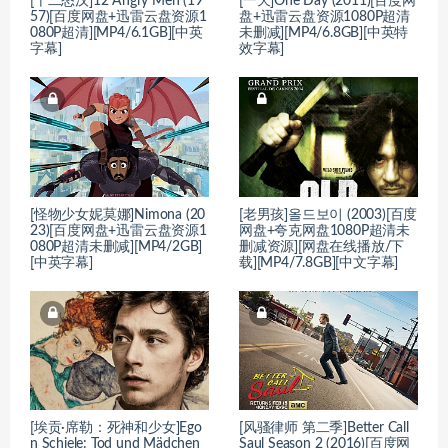
[十二怒汉]12 Angry Men (19
[一天]One Day (2011)[百度网
57)[百度网盘+迅雷云盘资源1
盘+迅雷云盘资源1080P超清
080P超清][MP4/6.1GB][中英
未删减][MP4/6.8GB][中英特
字幕]
效字幕]
[怪物少女妮莫娜]Nimona (20
[老男孩]올드보이 (2003)[百度
23)[百度网盘+迅雷云盘资源1
网盘+夸克网盘1080P超清未
080P超清未删减][MP4/2GB]
删减资源][网盘在线播放/下
[中英字幕]
载][MP4/7.8GB][中文字幕]
[埃贡·席勒：死神和少女]Ego
[风骚律师 第二季]Better Call
n Schiele: Tod und Mädchen
Saul Season 2 (2016)[百度网