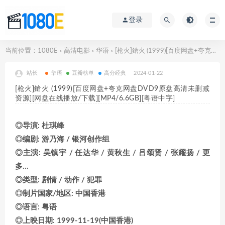
登录
当前位置：
1080E
高清电影
华语
[枪火]鎗火 (1999)[百度网盘+夸克网盘DVD9原盘高清未删减资源][网盘在线播放/下载][MP4/6.6GB][粤语中字]
>
>
>
站长
华语
豆瓣榜单
高分经典
2024-01-22
[枪火]鎗火 (1999)[百度网盘+夸克网盘DVD9原盘高清未删减
资源][网盘在线播放/下载][MP4/6.6GB][粤语中字]
◎导演: 杜琪峰
◎编剧: 游乃海 / 银河创作组
◎主演: 吴镇宇 / 任达华 / 黄秋生 / 吕颂贤 / 张耀扬 / 更
多…
◎类型: 剧情 / 动作 / 犯罪
◎制片国家/地区: 中国香港
◎语言: 粤语
◎上映日期: 1999-11-19(中国香港)