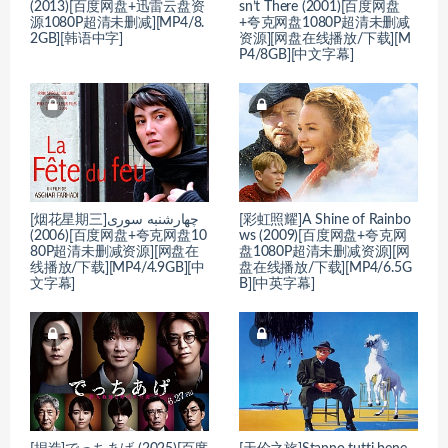
(2013)[百度网盘+迅雷云盘资
sn’t There (2001)[百度网盘
源1080P超清未删减][MP4/8.
+夸克网盘1080P超清未删减
2GB][韩语中字]
资源][网盘在线播放/下载][M
P4/8GB][中文字幕]
[烟花星期三]چهارشنبه ‌سوری‎
[彩虹照耀]A Shine of Rainbo
(2006)[百度网盘+夸克网盘10
ws (2009)[百度网盘+夸克网
80P超清未删减资源][网盘在
盘1080P超清未删减资源][网
线播放/下载][MP4/4.9GB][中
盘在线播放/下载][MP4/6.5G
文字幕]
B][中英字幕]