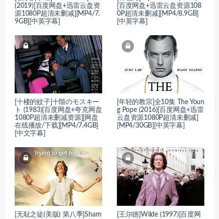
(2019)[百度网盘+迅雷云盘资
[百度网盘+迅雷云盘资源108
源1080P超清未删减][MP4/7.
0P超清未删减][MP4/8.9GB]
9GB][中英字幕]
[中英字幕]
[十楼的蚊子]十階のモスキー
[年轻的教宗]全10集 The Youn
ト (1983)[百度网盘+夸克网盘
g Pope (2016)[百度网盘+迅雷
1080P超清未删减资源][网盘
云盘资源1080P超清未删减]
在线播放/下载][MP4/7.4GB]
[MP4/30GB][中英字幕]
[中文字幕]
[无耻之徒(美版) 第八季]Sham
[王尔德]Wilde (1997)[百度网