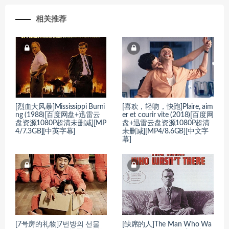
相关推荐
[烈血大风暴]Mississippi Burni
[喜欢，轻吻，快跑]Plaire, aim
ng (1988)[百度网盘+迅雷云
er et courir vite (2018)[百度网
盘资源1080P超清未删减][MP
盘+迅雷云盘资源1080P超清
4/7.3GB][中英字幕]
未删减][MP4/8.6GB][中文字
幕]
[7号房的礼物]7번방의 선물
[缺席的人]The Man Who Wa