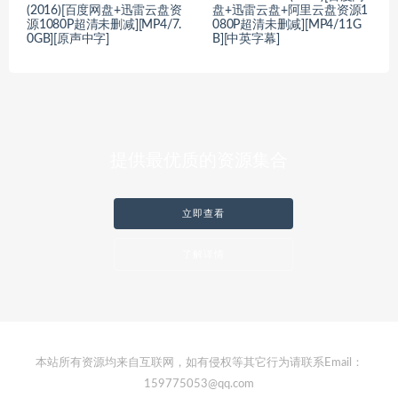
(2016)[百度网盘+迅雷云盘资
盘+迅雷云盘+阿里云盘资源1
源1080P超清未删减][MP4/7.
080P超清未删减][MP4/11G
0GB][原声中字]
B][中英字幕]
提供最优质的资源集合
立即查看
了解详情
本站所有资源均来自互联网，如有侵权等其它行为请联系Email：
159775053@qq.com