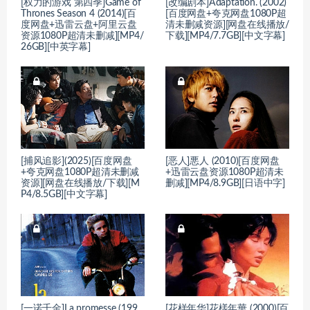
[权力的游戏 第四季]Game of
[改编剧本]Adaptation. (2002)
Thrones Season 4 (2014)[百
[百度网盘+夸克网盘1080P超
度网盘+迅雷云盘+阿里云盘
清未删减资源][网盘在线播放/
资源1080P超清未删减][MP4/
下载][MP4/7.7GB][中文字幕]
26GB][中英字幕]
[捕风追影](2025)[百度网盘
[恶人]悪人 (2010)[百度网盘
+夸克网盘1080P超清未删减
+迅雷云盘资源1080P超清未
资源][网盘在线播放/下载][M
删减][MP4/8.9GB][日语中字]
P4/8.5GB][中文字幕]
[一诺千金]La promesse (199
[花样年华]花樣年華 (2000)[百