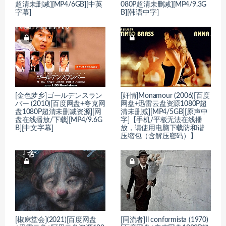
超清未删减][MP4/6GB][中英
080P超清未删减][MP4/9.3G
字幕]
B][韩语中字]
[金色梦乡]ゴールデンスラン
[奸情]Monamour (2006)[百度
バー (2010)[百度网盘+夸克网
网盘+迅雷云盘资源1080P超
盘1080P超清未删减资源][网
清未删减][MP4/5GB][原声中
盘在线播放/下载][MP4/9.6G
字]【手机/平板无法在线播
B][中文字幕]
放，请使用电脑下载防和谐
压缩包（含解压密码）】
[椒麻堂会](2021)[百度网盘
[同流者]Il conformista (1970)