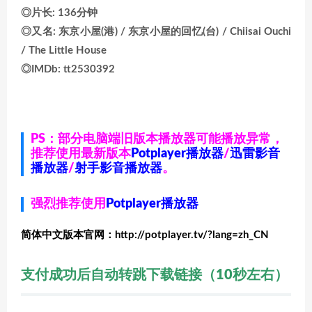
◎片长: 136分钟
◎又名: 东京小屋(港) / 东京小屋的回忆(台) / Chiisai Ouchi
/ The Little House
◎IMDb: tt2530392
PS：部分电脑端旧版本播放器可能播放异常，
推荐使用最新版本
Potplayer播放器
/
迅雷影音
播放器
/
射手影音播放器
。
强烈推荐使用
Potplayer播放器
简体中文版本官网：http://potplayer.tv/?lang=zh_CN
支付成功后自动转跳下载链接（10秒左右）