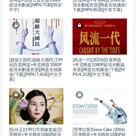
度网盘+迅雷云盘资源1080P
[百度网盘+夸克网盘1080P超
超清未删减][MP4/7GB][韩语
清未删减资源][网盘在线播放/
中字]
下载][MP4/8GB][中英字幕]
[超级大国民]超級大國民 (199
[风流一代](2024)[百度网盘
6)[百度网盘+夸克网盘1080P
+夸克网盘1080P超清未删减
超清未删减资源][网盘在线播
资源][网盘在线播放/下载][M
放/下载][MP4/7.6GB][中文字
P4/4.2GB][中文字幕]
幕]
[阮玲玉](1991)导剪修复版[百
[雪季过客]Snow Cake (2006)
度网盘+夸克网盘1080P超清
[百度网盘+夸克网盘1080P超