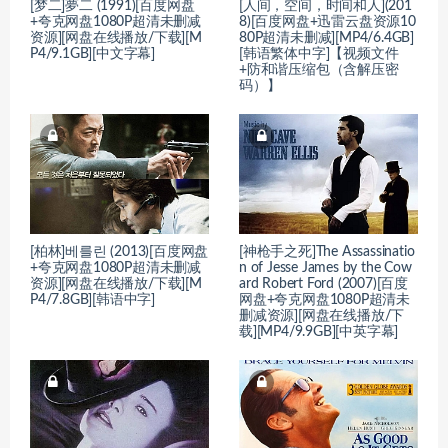
[梦二]夢二 (1991)[百度网盘
[人间，空间，时间和人](201
+夸克网盘1080P超清未删减
8)[百度网盘+迅雷云盘资源10
资源][网盘在线播放/下载][M
80P超清未删减][MP4/6.4GB]
P4/9.1GB][中文字幕]
[韩语繁体中字]【视频文件
+防和谐压缩包（含解压密
码）】
[柏林]베를린 (2013)[百度网盘
[神枪手之死]The Assassinatio
+夸克网盘1080P超清未删减
n of Jesse James by the Cow
资源][网盘在线播放/下载][M
ard Robert Ford (2007)[百度
P4/7.8GB][韩语中字]
网盘+夸克网盘1080P超清未
删减资源][网盘在线播放/下
载][MP4/9.9GB][中英字幕]