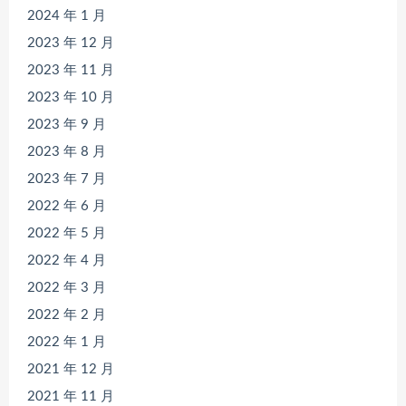
2024 年 1 月
2023 年 12 月
2023 年 11 月
2023 年 10 月
2023 年 9 月
2023 年 8 月
2023 年 7 月
2022 年 6 月
2022 年 5 月
2022 年 4 月
2022 年 3 月
2022 年 2 月
2022 年 1 月
2021 年 12 月
2021 年 11 月