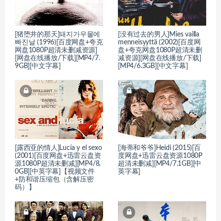
[猪堕井的那天]돼지가우물에
[没有过去的男人]Mies vailla
빠진날 (1996)[百度网盘+夸克
menneisyyttä (2002)[百度网
网盘1080P超清未删减资源]
盘+夸克网盘1080P超清未删
[网盘在线播放/下载][MP4/7.
减资源][网盘在线播放/下载]
9GB][中文字幕]
[MP4/6.3GB][中文字幕]
[露西亚的情人]Lucía y el sexo
[海蒂和爷爷]Heidi (2015)[百
(2001)[百度网盘+迅雷云盘资
度网盘+迅雷云盘资源1080P
源1080P超清未删减][MP4/8.
超清未删减][MP4/7.1GB][中
0GB][中英字幕]【视频文件
英字幕]
+防和谐压缩包（含解压密
码）】