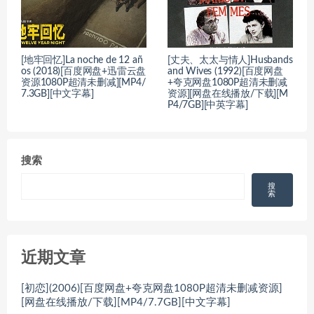
[地牢回忆]La noche de 12 añ
[丈夫、太太与情人]Husbands
os (2018)[百度网盘+迅雷云盘
and Wives (1992)[百度网盘
资源1080P超清未删减][MP4/
+夸克网盘1080P超清未删减
7.3GB][中文字幕]
资源][网盘在线播放/下载][M
P4/7GB][中英字幕]
搜索
搜
索
近期文章
[初恋](2006)[百度网盘+夸克网盘1080P超清未删减资源]
[网盘在线播放/下载][MP4/7.7GB][中文字幕]