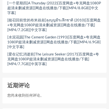
[一个星期四]A Thursday (2022)[百度网盘+夸克网盘1080P
超清未删减资源][网盘在线播放/下载][MP4/8.8GB][中文
字幕]
[能召回前世的布米叔叔]ลุงบุญมีระลึกชาติ (2010)[百度网盘
+夸克网盘1080P超清未删减资源][网盘在线播放/下载]
[MP4/7.2GB][中文字幕]
[水泥花园]The Cement Garden (1993)[百度网盘+夸克网盘
1080P超清未删减资源][网盘在线播放/下载][MP4/6.9GB]
[中文字幕]
[爱在记忆消逝前]The Leisure Seeker (2017)[百度网盘+夸
克网盘1080P超清未删减资源][网盘在线播放/下载]
[MP4/7.7GB][中英字幕]
近期评论
您尚未收到任何评论。