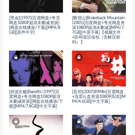
[黑金](1997)[百度网盘+夸克
[断背山]Brokeback Mountain
网盘1080P超清未删减资源]
(2005)[百度网盘+夸克网盘资
[网盘在线播放/下载][MP4/8
源1080P超清未删减][MP4/7.
GB][原声中字]
7GB][中英字幕]【视频文件
+防和谐压缩包（含解压密
码）】
[碧波女贼]Bandits (1997)[百
[盲井](2007)89Min[百度网盘
度网盘+夸克网盘1080P超清
+迅雷云盘资源1080P高清][M
未删减资源][网盘在线播放/下
P4/4.6GB][中文字幕]
载][MP4/7.8GB][中文字幕]