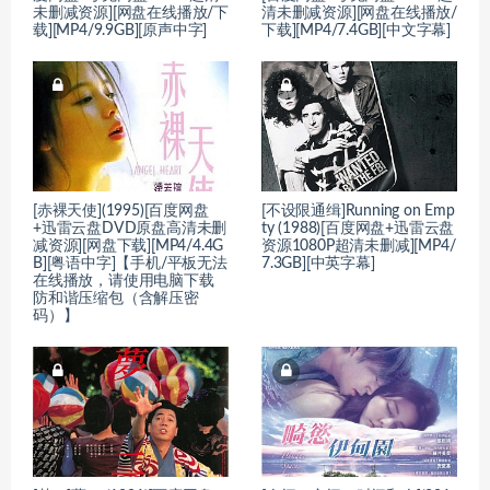
未删减资源][网盘在线播放/下
清未删减资源][网盘在线播放/
载][MP4/9.9GB][原声中字]
下载][MP4/7.4GB][中文字幕]
[赤裸天使](1995)[百度网盘
[不设限通缉]Running on Emp
+迅雷云盘DVD原盘高清未删
ty (1988)[百度网盘+迅雷云盘
减资源][网盘下载][MP4/4.4G
资源1080P超清未删减][MP4/
B][粤语中字]【手机/平板无法
7.3GB][中英字幕]
在线播放，请使用电脑下载
防和谐压缩包（含解压密
码）】