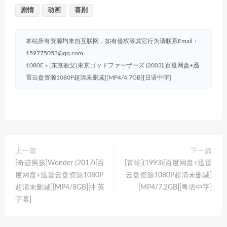
剧情
动画
喜剧
本站所有资源均来自互联网，如有侵权等其它行为请联系Email：
159775053@qq.com
1080E
»
[东京教父]東京ゴッドファーザーズ (2003)[百度网盘+迅
雷云盘资源1080P超清未删减][MP4/4.7GB][日语中字]
上一篇
下一篇
[奇迹男孩]Wonder (2017)[百
[青蛇](1993)[百度网盘+迅雷
度网盘+迅雷云盘资源1080P
云盘资源1080P超清未删减]
超清未删减][MP4/8GB][中英
[MP4/7.2GB][粤语中字]
字幕]