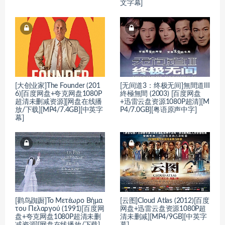
文字幕]
[大创业家]The Founder (201
[无间道3：终极无间]無間道III
6)[百度网盘+夸克网盘1080P
終極無間 (2003) [百度网盘
超清未删减资源][网盘在线播
+迅雷云盘资源1080P超清][M
放/下载][MP4/7.4GB][中英字
P4/7.0GB][粤语原声中字]
幕]
[鹳鸟踟蹰]Το Μετέωρο Βήμα
[云图]Cloud Atlas (2012)[百度
του Πελαργού (1991)[百度网
网盘+迅雷云盘资源1080P超
盘+夸克网盘1080P超清未删
清未删减][MP4/9GB][中英字