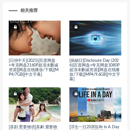
相关推荐
[日掛中天](2025)[百度网盘
[揭秘日]Disclosure Day (202
+夸克网盘2160P超清未删减
6)[百度网盘+夸克网盘1080P
资源][网盘在线播放/下载][M
超清未删减资源][网盘在线播
P4/7GB][中文字幕]
放/下载][MP4/9.6GB][中文字
幕]
[喜剧 爱妻物语]喜劇 愛妻物
[浮生一日2020]Life in A Day