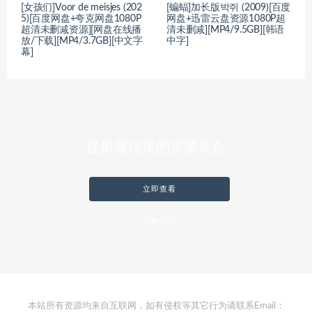
[女孩们]Voor de meisjes (202
[蝙蝠]加长版박쥐 (2009)[百度
5)[百度网盘+夸克网盘1080P
网盘+迅雷云盘资源1080P超
超清未删减资源][网盘在线播
清未删减][MP4/9.5GB][韩语
放/下载][MP4/3.7GB][中文字
中字]
幕]
提供最优质的资源集合
立即查看
了解详情
本站所有资源均来自互联网，如有侵权等其它行为请联系Email：