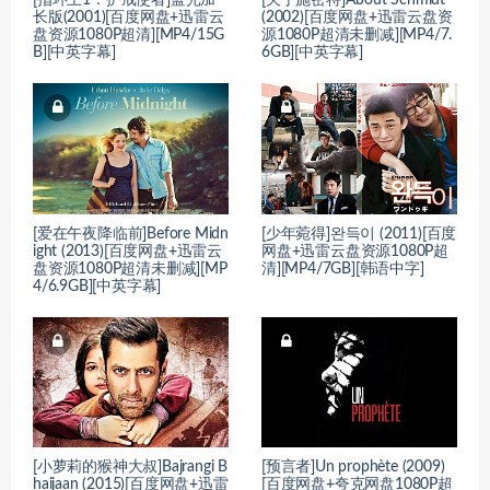
[指环王1：护戒使者]蓝光加
[关于施密特]About Schmidt
长版(2001)[百度网盘+迅雷云
(2002)[百度网盘+迅雷云盘资
盘资源1080P超清][MP4/15G
源1080P超清未删减][MP4/7.
B][中英字幕]
6GB][中英字幕]
[爱在午夜降临前]Before Midn
[少年菀得]완득이 (2011)[百度
ight (2013)[百度网盘+迅雷云
网盘+迅雷云盘资源1080P超
盘资源1080P超清未删减][MP
清][MP4/7GB][韩语中字]
4/6.9GB][中英字幕]
[小萝莉的猴神大叔]Bajrangi B
[预言者]Un prophète (2009)
haijaan (2015)[百度网盘+迅雷
[百度网盘+夸克网盘1080P超