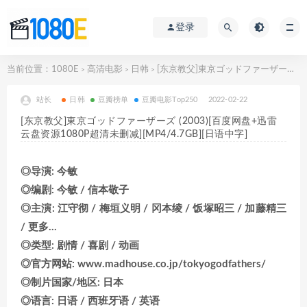
登录
当前位置：
1080E
高清电影
日韩
[东京教父]東京ゴッドファーザーズ (2003)[百度网盘+迅雷云盘资源1080P超清未删减][MP4/4.7GB][日语中字]
>
>
>
站长
日韩
豆瓣榜单
豆瓣电影Top250
2022-02-22
[东京教父]東京ゴッドファーザーズ (2003)[百度网盘+迅雷
云盘资源1080P超清未删减][MP4/4.7GB][日语中字]
◎导演: 今敏
◎编剧: 今敏 / 信本敬子
◎主演: 江守彻 / 梅垣义明 / 冈本绫 / 饭塚昭三 / 加藤精三
/ 更多…
◎类型: 剧情 / 喜剧 / 动画
◎官方网站: www.madhouse.co.jp/tokyogodfathers/
◎制片国家/地区: 日本
◎语言: 日语 / 西班牙语 / 英语