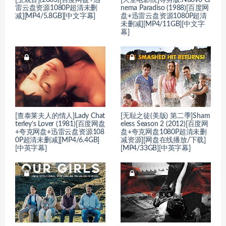
[玉观音](2003)[百度网盘+迅
[天堂电影院]导剪版.Nuovo Ci
雷云盘资源1080P超清未删
nema Paradiso (1988)[百度网
减][MP4/5.8GB][中文字幕]
盘+迅雷云盘资源1080P超清
未删减][MP4/11GB][中文字
幕]
[查泰莱夫人的情人]Lady Chat
[无耻之徒(美版) 第二季]Sham
terley’s Lover (1981)[百度网盘
eless Season 2 (2012)[百度网
+夸克网盘+迅雷云盘资源108
盘+夸克网盘1080P超清未删
0P超清未删减][MP4/6.4GB]
减资源][网盘在线播放/下载]
[中英字幕]
[MP4/33GB][中英字幕]