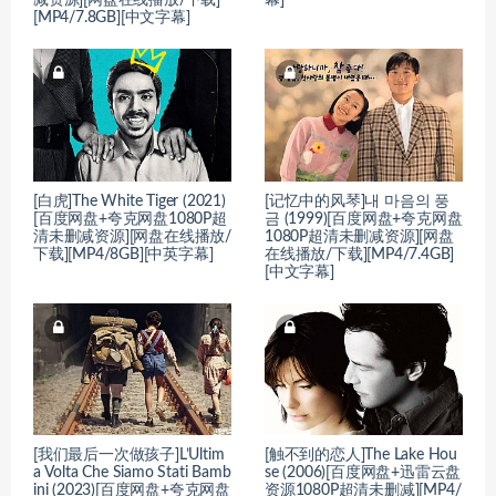
减资源][网盘在线播放/下载]
幕]
[MP4/7.8GB][中文字幕]
[白虎]The White Tiger (2021)
[记忆中的风琴]내 마음의 풍
[百度网盘+夸克网盘1080P超
금 (1999)[百度网盘+夸克网盘
清未删减资源][网盘在线播放/
1080P超清未删减资源][网盘
下载][MP4/8GB][中英字幕]
在线播放/下载][MP4/7.4GB]
[中文字幕]
[我们最后一次做孩子]L’Ultim
[触不到的恋人]The Lake Hou
a Volta Che Siamo Stati Bamb
se (2006)[百度网盘+迅雷云盘
ini (2023)[百度网盘+夸克网盘
资源1080P超清未删减][MP4/