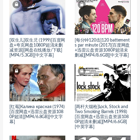
[双生儿]双生児 (1999)[百度网
[每分钟120击]120 battement
盘+夸克网盘1080P超清未删
s par minute (2017)[百度网盘
减资源][网盘在线播放/下载]
+迅雷云盘资源1080P超清未
[MP4/5.3GB][中文字幕]
删减][MP4/8.6GB][中文字幕]
[红莓]Калина красная (1974)
[两杆大烟枪]Lock, Stock and
[百度网盘+迅雷云盘资源108
Two Smoking Barrels (1998)
0P超清][MP4/6.8GB][中文字
[百度网盘+迅雷云盘资源108
幕]
0P超清未删减][MP4/6.6GB]
[中英字幕]