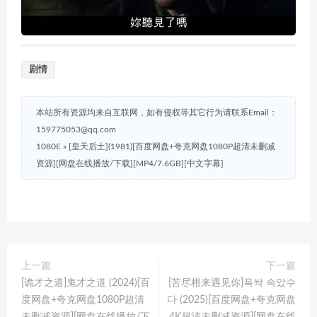
剧情
本站所有资源均来自互联网，如有侵权等其它行为请联系Email：
159775053@qq.com
1080E
»
[皇天后土](1981)[百度网盘+夸克网盘1080P超清未删减
资源][网盘在线播放/下载][MP4/7.6GB][中文字幕]
上一篇
下一篇
[诡才之道]鬼才之道 (2024)[百
[苦尽柑来遇见你]폭싹 속았수
度网盘+夸克网盘1080P超清
다 (2025)[百度网盘+夸克网盘