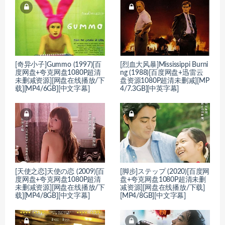
[奇异小子]Gummo (1997)[百
[烈血大风暴]Mississippi Burni
度网盘+夸克网盘1080P超清
ng (1988)[百度网盘+迅雷云
未删减资源][网盘在线播放/下
盘资源1080P超清未删减][MP
载][MP4/6GB][中文字幕]
4/7.3GB][中英字幕]
[天使之恋]天使の恋 (2009)[百
[脚步]ステップ (2020)[百度网
度网盘+夸克网盘1080P超清
盘+夸克网盘1080P超清未删
未删减资源][网盘在线播放/下
减资源][网盘在线播放/下载]
载][MP4/8GB][中文字幕]
[MP4/8GB][中文字幕]