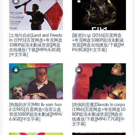
[土地与自由]Land and Freedo
[隧道]터널 (2016)[百度网盘
m (1995)[百度网盘+夸克网盘
+夸克网盘1080P超清未删减
1080P超清未删减资源][网盘
资源][网盘在线播放/下载][M
在线播放/下载][MP4/6.8GB]
P4/8GB][中文字幕]
[中文字幕]
[狗脸的岁月]Mitt liv som hun
[肉体的恶魔]Diavolo in corpo
d (1985)[百度网盘+迅雷云盘
(1986)[百度网盘+夸克网盘10
资源1080P超清未删减][MP4/
80P超清未删减资源][网盘在
6.6GB][中文字幕]
线播放/下载][MP4/7.7GB][中
文字幕]