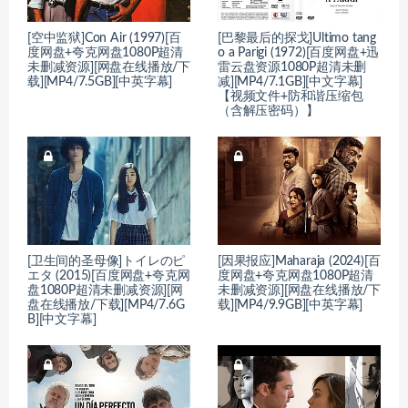
[空中监狱]Con Air (1997)[百
[巴黎最后的探戈]Ultimo tang
度网盘+夸克网盘1080P超清
o a Parigi (1972)[百度网盘+迅
未删减资源][网盘在线播放/下
雷云盘资源1080P超清未删
载][MP4/7.5GB][中英字幕]
减][MP4/7.1GB][中文字幕]
【视频文件+防和谐压缩包
（含解压密码）】
[卫生间的圣母像]トイレのピ
[因果报应]Maharaja (2024)[百
エタ (2015)[百度网盘+夸克网
度网盘+夸克网盘1080P超清
盘1080P超清未删减资源][网
未删减资源][网盘在线播放/下
盘在线播放/下载][MP4/7.6G
载][MP4/9.9GB][中英字幕]
B][中文字幕]