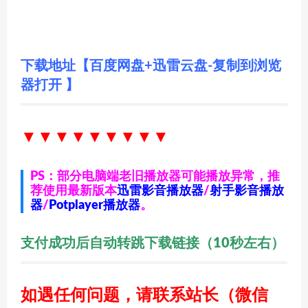
下载地址【百度网盘+迅雷云盘-复制到浏览
器打开 】
▼▼▼▼▼▼
▼▼▼
PS：部分电脑端老旧播放器可能播放异常，推
荐使用最新版本
迅雷影音播放器
/
射手影音播放
器
/
Potplayer播放器
。
支付成功后自动转跳下载链接（10秒左右）
如遇任何问题，请联系站长
（微信