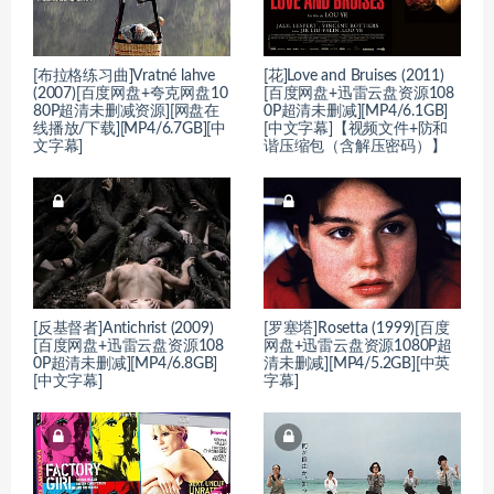
[布拉格练习曲]Vratné lahve
[花]Love and Bruises (2011)
(2007)[百度网盘+夸克网盘10
[百度网盘+迅雷云盘资源108
80P超清未删减资源][网盘在
0P超清未删减][MP4/6.1GB]
线播放/下载][MP4/6.7GB][中
[中文字幕]【视频文件+防和
文字幕]
谐压缩包（含解压密码）】
[反基督者]Antichrist (2009)
[罗塞塔]Rosetta (1999)[百度
[百度网盘+迅雷云盘资源108
网盘+迅雷云盘资源1080P超
0P超清未删减][MP4/6.8GB]
清未删减][MP4/5.2GB][中英
[中文字幕]
字幕]