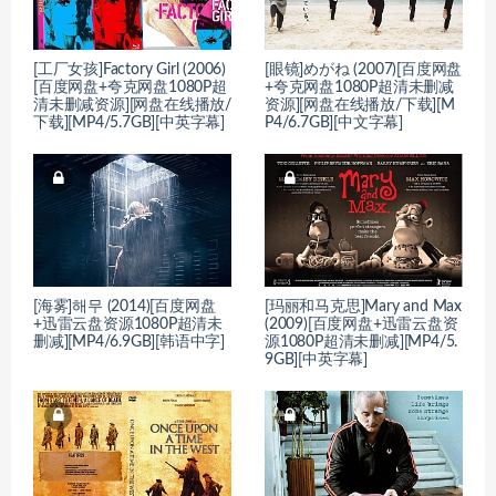
[工厂女孩]Factory Girl (2006)
[眼镜]めがね (2007)[百度网盘
[百度网盘+夸克网盘1080P超
+夸克网盘1080P超清未删减
清未删减资源][网盘在线播放/
资源][网盘在线播放/下载][M
下载][MP4/5.7GB][中英字幕]
P4/6.7GB][中文字幕]
[海雾]해무 (2014)[百度网盘
[玛丽和马克思]Mary and Max
+迅雷云盘资源1080P超清未
(2009)[百度网盘+迅雷云盘资
删减][MP4/6.9GB][韩语中字]
源1080P超清未删减][MP4/5.
9GB][中英字幕]