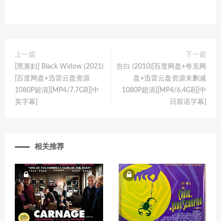
上一篇
下一篇
[黑寡妇] Black Widow (2021)
告白 (2010)[百度网盘+夸克网
[百度网盘+迅雷云盘资源
盘+迅雷云盘资源未删减
1080P超清][MP4/7.7GB][中
1080P超清][MP4/6.4GB][中
英字幕]
日双语字幕]
相关推荐