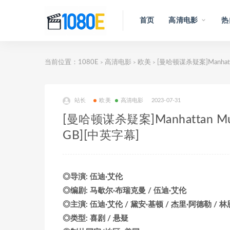
首页
高清电影
热
当前位置：
1080E
高清电影
欧美
[曼哈顿谋杀疑案]Manhatt
>
>
>
站长
欧美
高清电影
2023-07-31
[曼哈顿谋杀疑案]Manhattan Mu
GB][中英字幕]
◎导演: 伍迪·艾伦
◎编剧: 马歇尔·布瑞克曼 / 伍迪·艾伦
◎主演: 伍迪·艾伦 / 黛安·基顿 / 杰里·阿德勒 / 林
◎类型: 喜剧 / 悬疑