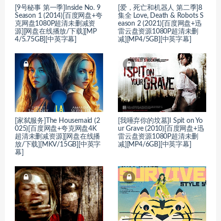
[9号秘事 第一季]Inside No. 9
[爱，死亡和机器人 第二季]8
Season 1 (2014)[百度网盘+夸
集全 Love, Death & Robots S
克网盘1080P超清未删减资
eason 2 (2021)[百度网盘+迅
源][网盘在线播放/下载][MP
雷云盘资源1080P超清未删
4/5.75GB][中英字幕]
减][MP4/5GB][中英字幕]
[家弑服务]The Housemaid (2
[我唾弃你的坟墓]I Spit on Yo
025)[百度网盘+夸克网盘4K
ur Grave (2010)[百度网盘+迅
超清未删减资源][网盘在线播
雷云盘资源1080P超清未删
放/下载][MKV/15GB][中英字
减][MP4/6GB][中英字幕]
幕]