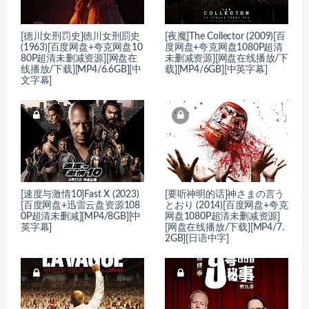
[德川女刑罚史]徳川女刑罰史
[夜魔]The Collector (2009)[百
(1963)[百度网盘+夸克网盘10
度网盘+夸克网盘1080P超清
80P超清未删减资源][网盘在
未删减资源][网盘在线播放/下
线播放/下载][MP4/6.6GB][中
载][MP4/6GB][中英字幕]
文字幕]
[速度与激情10]Fast X (2023)
[要听神明的话]神さまの言う
[百度网盘+迅雷云盘资源108
とおり (2014)[百度网盘+夸克
0P超清未删减][MP4/8GB][中
网盘1080P超清未删减资源]
英字幕]
[网盘在线播放/下载][MP4/7.
2GB][日语中字]