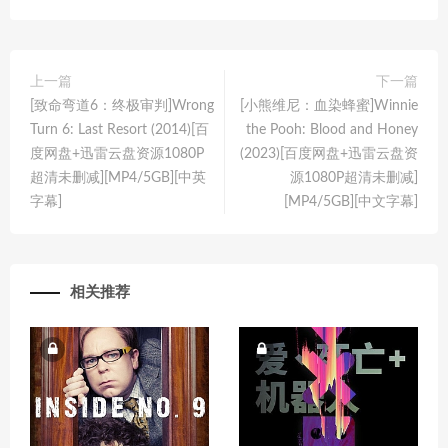
上一篇
下一篇
[致命弯道6：终极审判]Wrong
[小熊维尼：血染蜂蜜]Winnie
Turn 6: Last Resort (2014)[百
the Pooh: Blood and Honey
度网盘+迅雷云盘资源1080P
(2023)[百度网盘+迅雷云盘资
超清未删减][MP4/5GB][中英
源1080P超清未删减]
字幕]
[MP4/5GB][中文字幕]
相关推荐