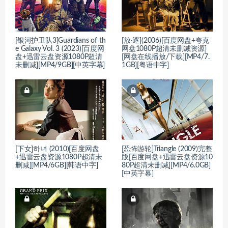
[银河护卫队3]Guardians of th
[放·逐](2006)[百度网盘+夸克
e Galaxy Vol. 3 (2023)[百度网
网盘1080P超清未删减资源]
盘+迅雷云盘资源1080P超清
[网盘在线播放/下载][MP4/7.
未删减][MP4/9GB][中英字幕]
1GB][粤语中字]
[下女]하녀 (2010)[百度网盘
[恐怖游轮]Triangle (2009)完整
+迅雷云盘资源1080P超清未
版[百度网盘+迅雷云盘资源10
删减][MP4/6GB][韩语中字]
80P超清未删减][MP4/6.0GB]
[中英字幕]