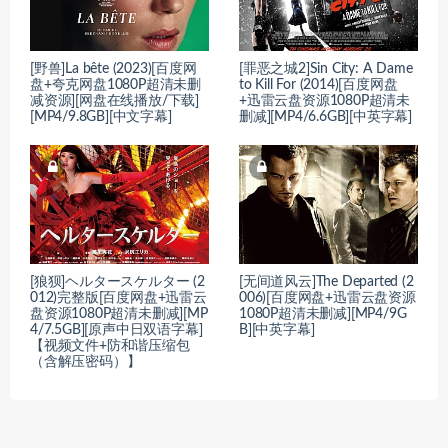
[野兽]La bête (2023)[百度网
[罪恶之城2]Sin City: A Dame
盘+夸克网盘1080P超清未删
to Kill For (2014)[百度网盘
减资源][网盘在线播放/下载]
+迅雷云盘资源1080P超清未
[MP4/9.8GB][中文字幕]
删减][MP4/6.6GB][中英字幕]
[狼狈]ヘルタースケルター (2
[无间道风云]The Departed (2
012)完整版[百度网盘+迅雷云
006)[百度网盘+迅雷云盘资源
盘资源1080P超清未删减][MP
1080P超清未删减][MP4/9G
4/7.5GB][原声中日双语字幕]
B][中英字幕]
【视频文件+防和谐压缩包
（含解压密码）】