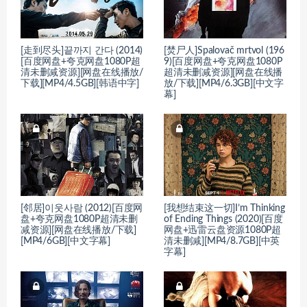
[走到尽头]끝까지 간다 (2014)
[焚尸人]Spalovač mrtvol (196
[百度网盘+夸克网盘1080P超
9)[百度网盘+夸克网盘1080P
清未删减资源][网盘在线播放/
超清未删减资源][网盘在线播
下载][MP4/4.5GB][韩语中字]
放/下载][MP4/6.3GB][中文字
幕]
[邻居]이웃사람 (2012)[百度网
[我想结束这一切]I’m Thinking
盘+夸克网盘1080P超清未删
of Ending Things (2020)[百度
减资源][网盘在线播放/下载]
网盘+迅雷云盘资源1080P超
[MP4/6GB][中文字幕]
清未删减][MP4/8.7GB][中英
字幕]