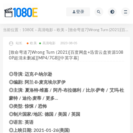
登录
当前位置：
1080E
高清电影
欧美
[致命弯道7]Wrong Turn (2021)[百度网盘+迅雷云盘资源1080P超清未删减][MP4/7GB][中英字幕]
>
>
>
站长
欧美
高清电影
2023-08-05
[致命弯道7]Wrong Turn (2021)[百度网盘+迅雷云盘资源108
0P超清未删减][MP4/7GB][中英字幕]
◎导演: 迈克·P·纳尔逊
◎编剧: 阿兰·B·麦克埃尔罗伊
◎主演: 夏洛特·维嘉 / 阿丹·布拉德利 / 比尔·萨奇 / 艾玛·杜
蒙特 / 迪伦·麦蒂 / 更多…
◎类型: 惊悚 / 恐怖
◎制片国家/地区: 德国 / 美国 / 英国
◎语言: 英语
◎上映日期: 2021-01-26(美国)