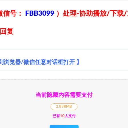
微信号：
FBB3099
）
处理-协助播放/下载
日回复
到浏览器/微信任意对话框打开 】
当前隐藏内容需要支付
2.83RMB
已有
10
人支付