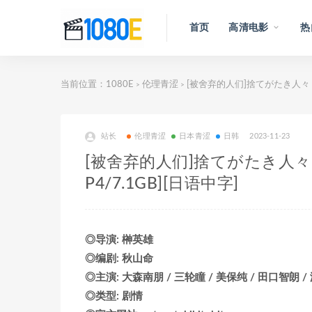
首页
高清电影
热
当前位置：
1080E
伦理青涩
[被舍弃的人们]捨てがたき人々 (2
>
>
站长
伦理青涩
日本青涩
日韩
2023-11-23
[被舍弃的人们]捨てがたき人々 (
P4/7.1GB][日语中字]
◎导演: 榊英雄
◎编剧: 秋山命
◎主演: 大森南朋 / 三轮瞳 / 美保纯 / 田口智朗 /
◎类型: 剧情