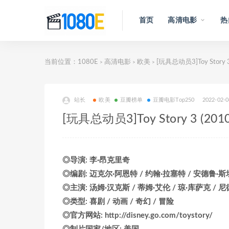
首页
高清电影
热
当前位置：
1080E
高清电影
欧美
[玩具总动员3]Toy Stor
>
>
>
站长
欧美
豆瓣榜单
豆瓣电影Top250
2022-02-0
[玩具总动员3]Toy Story 3 
◎导演: 李·昂克里奇
◎编剧: 迈克尔·阿恩特 / 约翰·拉塞特 / 安德鲁·斯
◎主演: 汤姆·汉克斯 / 蒂姆·艾伦 / 琼·库萨克 / 尼
◎类型: 喜剧 / 动画 / 奇幻 / 冒险
◎官方网站: http://disney.go.com/toystory/